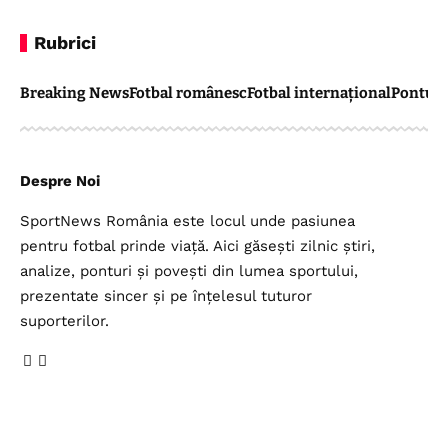
Rubrici
Breaking News
Fotbal românesc
Fotbal internațional
Pontul 
Despre Noi
SportNews România este locul unde pasiunea
pentru fotbal prinde viață. Aici găsești zilnic știri,
analize, ponturi și povești din lumea sportului,
prezentate sincer și pe înțelesul tuturor
suporterilor.
Legal
Top Categorii