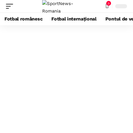
0
Fotbal românesc
Fotbal internațional
Pontul de ve