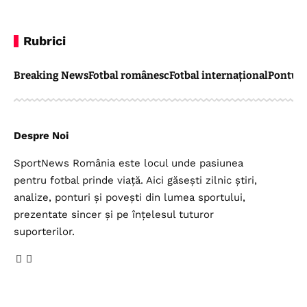
Rubrici
Breaking News
Fotbal românesc
Fotbal internațional
Pontul 
Despre Noi
SportNews România este locul unde pasiunea
pentru fotbal prinde viață. Aici găsești zilnic știri,
analize, ponturi și povești din lumea sportului,
prezentate sincer și pe înțelesul tuturor
suporterilor.
Legal
Top Categorii