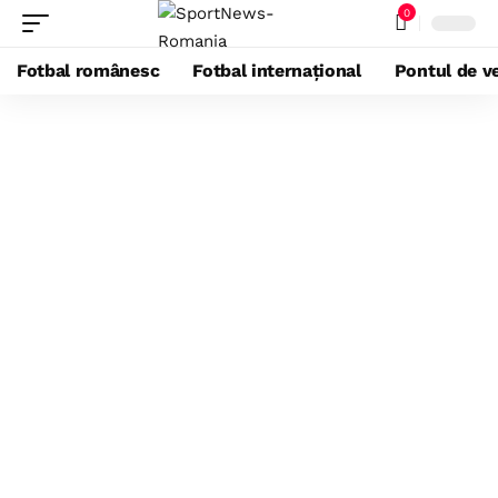
0
Fotbal românesc
Fotbal internațional
Pontul de ve