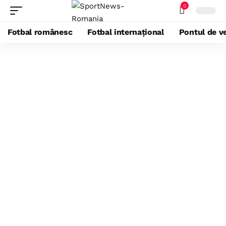
0
Fotbal românesc
Fotbal internațional
Pontul de ve