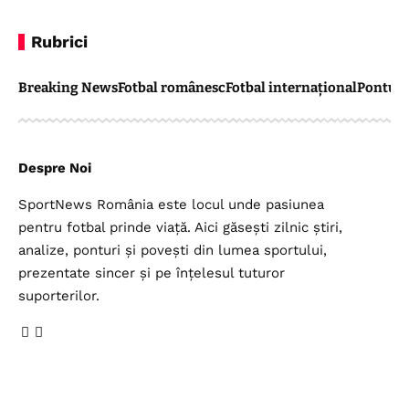
Rubrici
Breaking News
Fotbal românesc
Fotbal internațional
Pontul 
Despre Noi
SportNews România este locul unde pasiunea
pentru fotbal prinde viață. Aici găsești zilnic știri,
analize, ponturi și povești din lumea sportului,
prezentate sincer și pe înțelesul tuturor
suporterilor.
Legal
Top Categorii