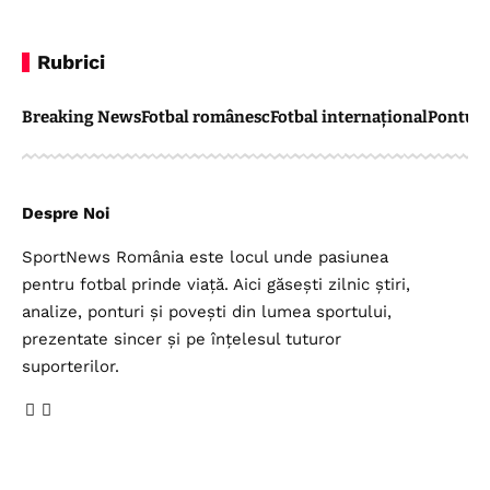
Rubrici
Breaking News
Fotbal românesc
Fotbal internațional
Pontul 
Despre Noi
SportNews România este locul unde pasiunea
pentru fotbal prinde viață. Aici găsești zilnic știri,
analize, ponturi și povești din lumea sportului,
prezentate sincer și pe înțelesul tuturor
suporterilor.
Legal
Top Categorii