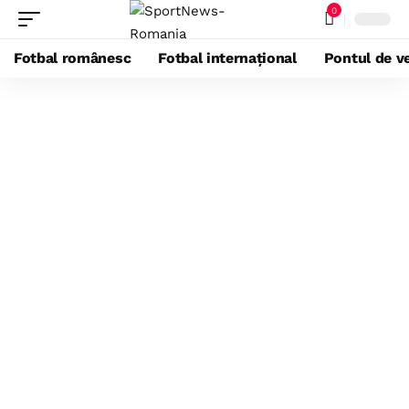
0
Fotbal românesc
Fotbal internațional
Pontul de ve