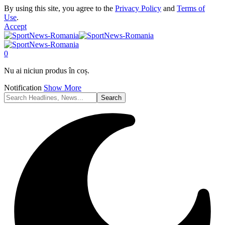
By using this site, you agree to the
Privacy Policy
and
Terms of
Use
.
Accept
0
Nu ai niciun produs în coș.
Notification
Show More