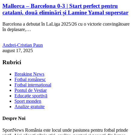
Mallorca – Barcelona 0-3 | Start perfect pentru
catalani, două eliminări și Lamine Yamal superstar
Barcelona a debutat în LaLiga 2025/26 cu o victorie convingătoare
în deplasare,…
Andrei-Cristian Paun
august 17, 2025
Rubrici
Breaking News
Fotbal românesc
Fotbal internațional
Pontul de Vestiar
Educație sportivă
Sport monden
Analize gratuite
Despre Noi
SportNews România este locul unde pasiunea pentru fotbal prinde