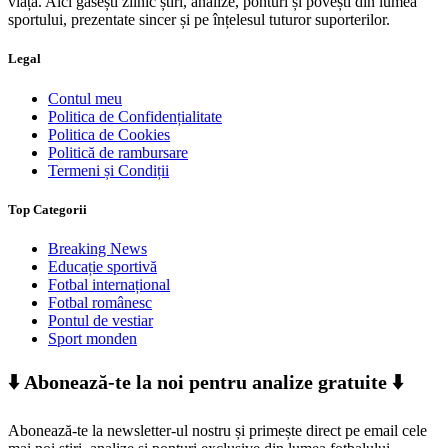
viață. Aici găsești zilnic știri, analize, ponturi și povești din lumea
sportului, prezentate sincer și pe înțelesul tuturor suporterilor.
Legal
Contul meu
Politica de Confidențialitate
Politica de Cookies
Politică de rambursare
Termeni și Condiții
Top Categorii
Breaking News
Educație sportivă
Fotbal internațional
Fotbal românesc
Pontul de vestiar
Sport monden
⬇️ Abonează-te la noi pentru analize gratuite ⬇️
Abonează-te la newsletter-ul nostru și primește direct pe email cele