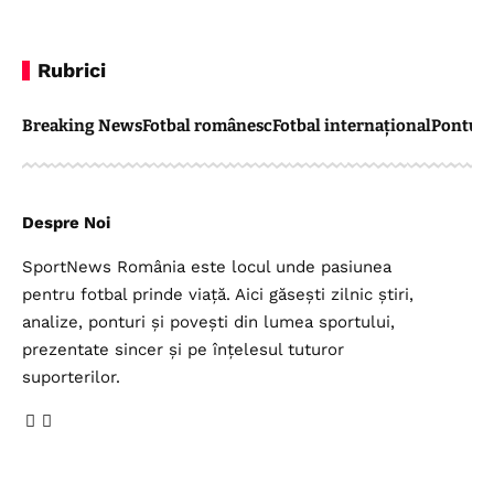
Rubrici
Breaking News
Fotbal românesc
Fotbal internațional
Pontul 
Despre Noi
SportNews România este locul unde pasiunea
pentru fotbal prinde viață. Aici găsești zilnic știri,
analize, ponturi și povești din lumea sportului,
prezentate sincer și pe înțelesul tuturor
suporterilor.
Legal
Top Categorii