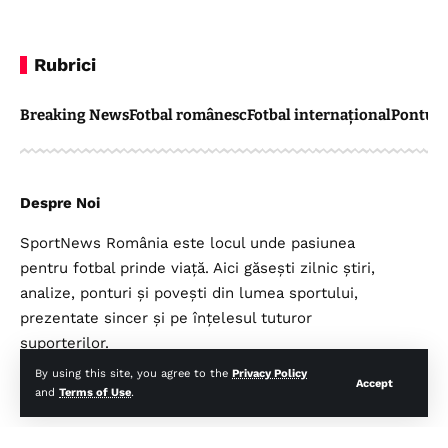
Rubrici
Breaking News
Fotbal românesc
Fotbal internațional
Pontul 
Despre Noi
SportNews România este locul unde pasiunea
pentru fotbal prinde viață. Aici găsești zilnic știri,
analize, ponturi și povești din lumea sportului,
prezentate sincer și pe înțelesul tuturor
suporterilor.
By using this site, you agree to the
Privacy Policy
Accept
and
Terms of Use
.