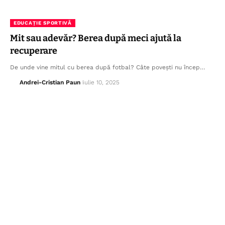
EDUCAȚIE SPORTIVĂ
Mit sau adevăr? Berea după meci ajută la
recuperare
De unde vine mitul cu berea după fotbal? Câte povești nu încep…
Andrei-Cristian Paun
iulie 10, 2025