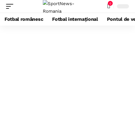
0
Fotbal românesc
Fotbal internațional
Pontul de ve