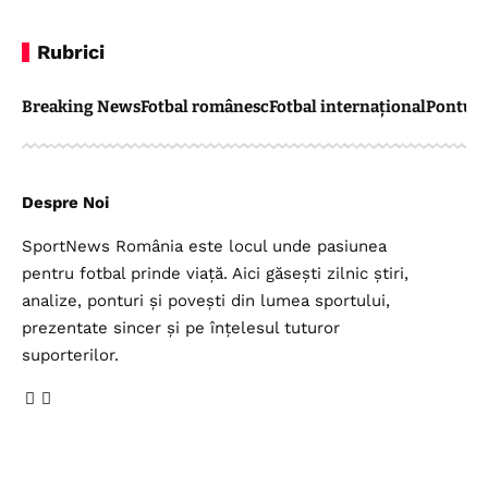
Rubrici
Breaking News
Fotbal românesc
Fotbal internațional
Pontul 
Despre Noi
SportNews România este locul unde pasiunea
pentru fotbal prinde viață. Aici găsești zilnic știri,
analize, ponturi și povești din lumea sportului,
prezentate sincer și pe înțelesul tuturor
suporterilor.
Legal
Top Categorii