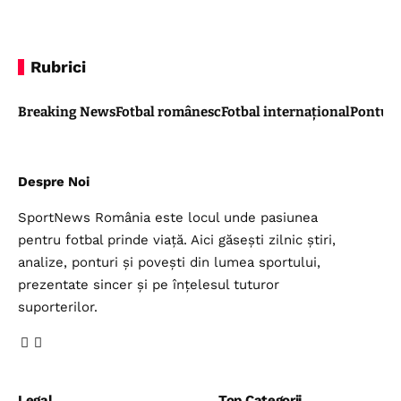
Rubrici
Breaking News
Fotbal românesc
Fotbal internațional
Pontul 
Despre Noi
SportNews România este locul unde pasiunea
pentru fotbal prinde viață. Aici găsești zilnic știri,
analize, ponturi și povești din lumea sportului,
prezentate sincer și pe înțelesul tuturor
suporterilor.
Legal
Top Categorii