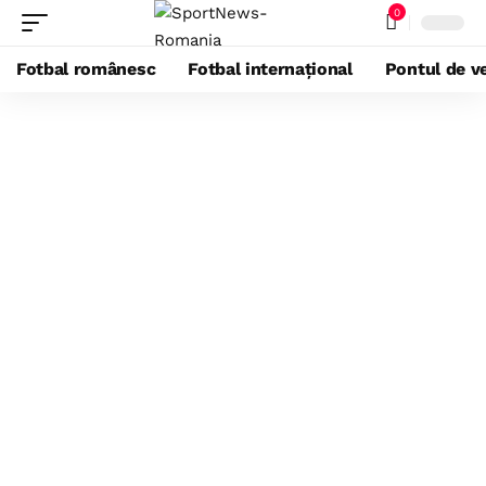
0
Fotbal românesc
Fotbal internațional
Pontul de ve