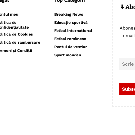
egal
Top Categorii
⬇️ Ab
ontul meu
Breaking News
olitica de
Educație sportivă
onfidențialitate
Abonea
Fotbal internațional
olitica de Cookies
email
Fotbal românesc
olitică de rambursare
Pontul de vestiar
ermeni și Condiții
Sport monden