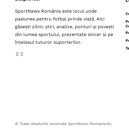
L
SportNews România este locul unde
C
pasiunea pentru fotbal prinde viață. Aici
P
găsești zilnic știri, analize, ponturi și povești
C
P
din lumea sportului, prezentate sincer și pe
P
înțelesul tuturor suporterilor.
T
© Toate drepturile rezervate SportNews-Romania.Ro