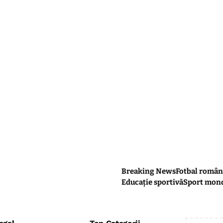
Breaking News
Fotbal român
Educație sportivă
Sport mon