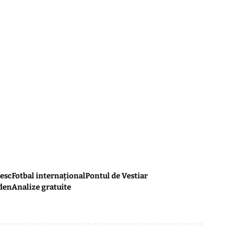
esc
Fotbal internațional
Pontul de Vestiar
den
Analize gratuite