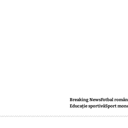
Breaking News
Fotbal român
Educație sportivă
Sport mon