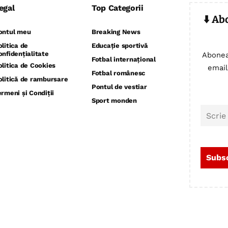
egal
Top Categorii
⬇️ Ab
ontul meu
Breaking News
olitica de
Educație sportivă
onfidențialitate
Abonea
Fotbal internațional
olitica de Cookies
email
Fotbal românesc
olitică de rambursare
Pontul de vestiar
ermeni și Condiții
Sport monden