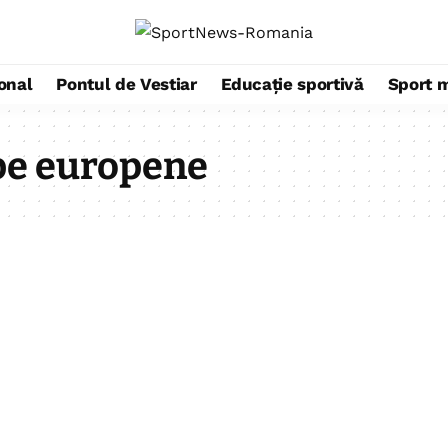
ional
Pontul de Vestiar
Educație sportivă
Sport 
pe europene