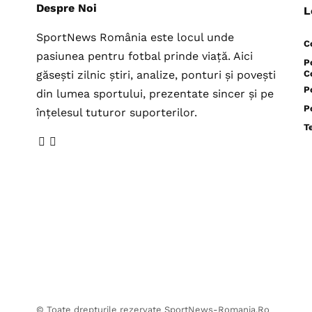
Despre Noi
L
SportNews România este locul unde
C
pasiunea pentru fotbal prinde viață. Aici
P
găsești zilnic știri, analize, ponturi și povești
C
P
din lumea sportului, prezentate sincer și pe
P
înțelesul tuturor suporterilor.
T
© Toate drepturile rezervate SportNews-Romania.Ro