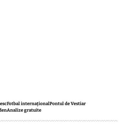
esc
Fotbal internațional
Pontul de Vestiar
den
Analize gratuite