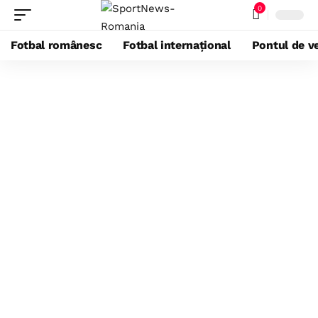
0
Fotbal românesc
Fotbal internațional
Pontul de ve