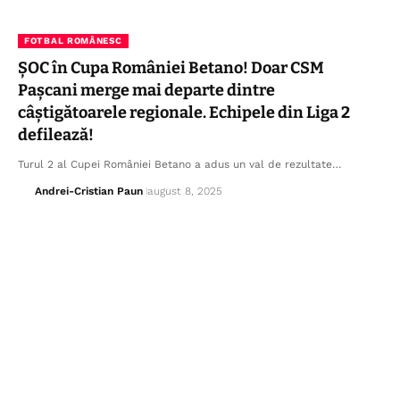
FOTBAL ROMÂNESC
ȘOC în Cupa României Betano! Doar CSM
Pașcani merge mai departe dintre
câștigătoarele regionale. Echipele din Liga 2
defilează!
Turul 2 al Cupei României Betano a adus un val de rezultate…
Andrei-Cristian Paun
august 8, 2025