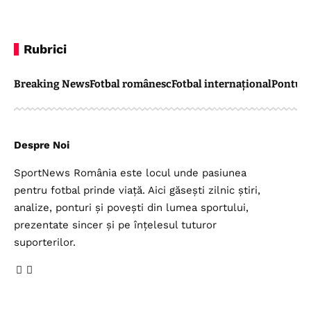
Rubrici
Breaking News
Fotbal românesc
Fotbal internațional
Pontul 
Despre Noi
SportNews România este locul unde pasiunea
pentru fotbal prinde viață. Aici găsești zilnic știri,
analize, ponturi și povești din lumea sportului,
prezentate sincer și pe înțelesul tuturor
suporterilor.