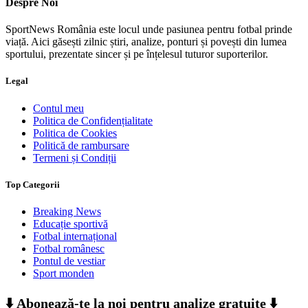
Despre Noi
SportNews România este locul unde pasiunea pentru fotbal prinde
viață. Aici găsești zilnic știri, analize, ponturi și povești din lumea
sportului, prezentate sincer și pe înțelesul tuturor suporterilor.
Legal
Contul meu
Politica de Confidențialitate
Politica de Cookies
Politică de rambursare
Termeni și Condiții
Top Categorii
Breaking News
Educație sportivă
Fotbal internațional
Fotbal românesc
Pontul de vestiar
Sport monden
⬇️ Abonează-te la noi pentru analize gratuite ⬇️