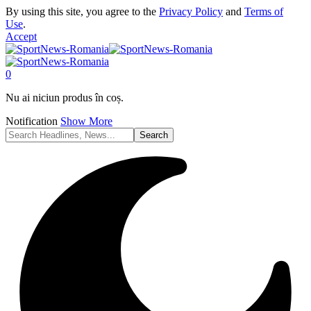
By using this site, you agree to the
Privacy Policy
and
Terms of
Use
.
Accept
0
Nu ai niciun produs în coș.
Notification
Show More