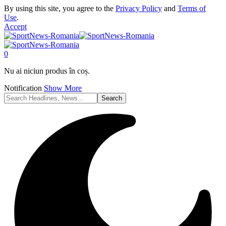
By using this site, you agree to the
Privacy Policy
and
Terms of
Use
.
Accept
0
Nu ai niciun produs în coș.
Notification
Show More