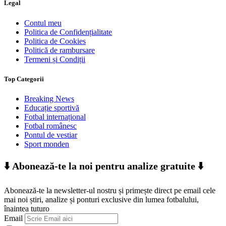
Legal
Contul meu
Politica de Confidențialitate
Politica de Cookies
Politică de rambursare
Termeni și Condiții
Top Categorii
Breaking News
Educație sportivă
Fotbal internațional
Fotbal românesc
Pontul de vestiar
Sport monden
⬇️ Abonează-te la noi pentru analize gratuite ⬇️
Abonează-te la newsletter-ul nostru și primește direct pe email cele
mai noi știri, analize și ponturi exclusive din lumea fotbalului,
înaintea tuturo
Email