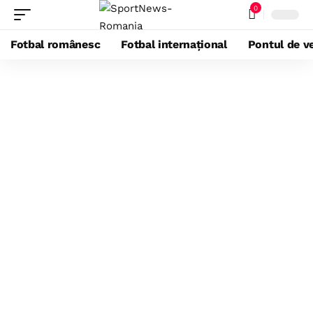
0
Fotbal românesc
Fotbal internațional
Pontul de ve