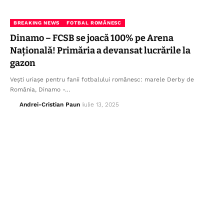
BREAKING NEWS
FOTBAL ROMÂNESC
Dinamo – FCSB se joacă 100% pe Arena
Națională! Primăria a devansat lucrările la
gazon
Vești uriașe pentru fanii fotbalului românesc: marele Derby de
România, Dinamo -…
Andrei-Cristian Paun
iulie 13, 2025