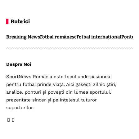
Rubrici
Breaking News
Fotbal românesc
Fotbal internațional
Pontul 
Despre Noi
SportNews România este locul unde pasiunea
pentru fotbal prinde viață. Aici găsești zilnic știri,
analize, ponturi și povești din lumea sportului,
prezentate sincer și pe înțelesul tuturor
suporterilor.