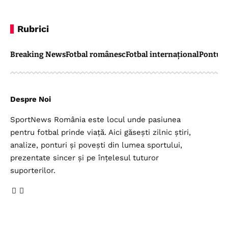
Rubrici
Breaking News
Fotbal românesc
Fotbal internațional
Pontul 
Despre Noi
SportNews România este locul unde pasiunea
pentru fotbal prinde viață. Aici găsești zilnic știri,
analize, ponturi și povești din lumea sportului,
prezentate sincer și pe înțelesul tuturor
suporterilor.
Legal
Top Categorii