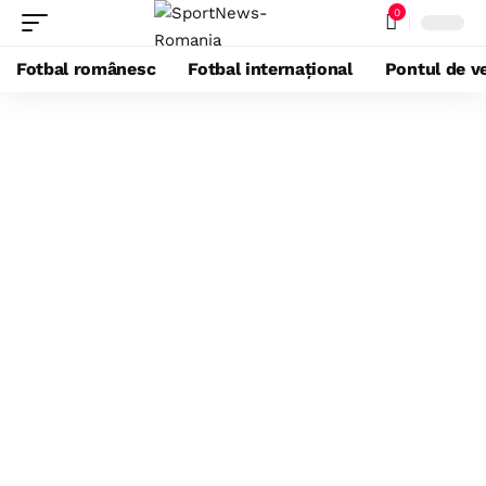
0
Fotbal românesc
Fotbal internațional
Pontul de ve