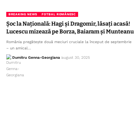
BREAKING NEWS
FOTBAL ROMÂNESC
Șoc la Națională: Hagi și Dragomir, lăsați acasă!
Lucescu mizează pe Borza, Baiaram și Munteanu
România pregătește două meciuri cruciale la început de septembrie
– un amical…
Dumitru Genna-Georgiana
august 30, 2025