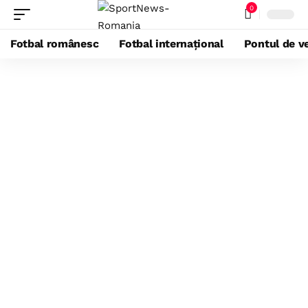
0
Fotbal românesc
Fotbal internațional
Pontul de ve