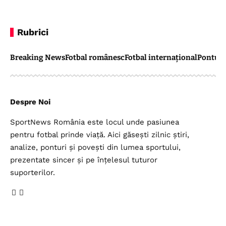
Rubrici
Breaking News
Fotbal românesc
Fotbal internațional
Pontul 
Despre Noi
SportNews România este locul unde pasiunea
pentru fotbal prinde viață. Aici găsești zilnic știri,
analize, ponturi și povești din lumea sportului,
prezentate sincer și pe înțelesul tuturor
suporterilor.
Legal
Top Categorii