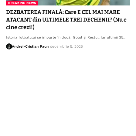
BREAKING NEWS
DEZBATEREA FINALĂ: Care E CEL MAI MARE
ATACANT din ULTIMELE TREI DECHENII? (Nu e
cine crezi!)
Istoria fotbalului se împarte în două: Golul și Restul. Iar ultimii 35…
Andrei-Cristian Paun
decembrie 5, 2025