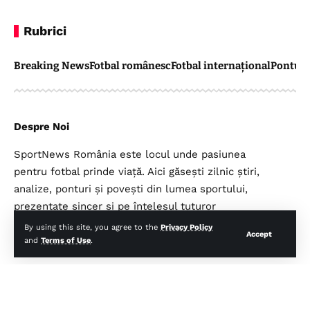
Rubrici
Breaking News
Fotbal românesc
Fotbal internațional
Pontul 
Despre Noi
SportNews România este locul unde pasiunea
pentru fotbal prinde viață. Aici găsești zilnic știri,
analize, ponturi și povești din lumea sportului,
prezentate sincer și pe înțelesul tuturor
suporterilor.
By using this site, you agree to the
Privacy Policy
Accept
and
Terms of Use
.
Legal
Top Categorii