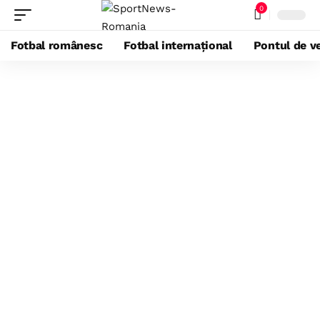
0
Fotbal românesc
Fotbal internațional
Pontul de ve