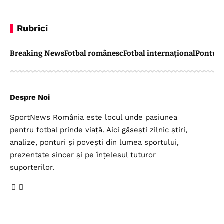
Rubrici
Breaking News
Fotbal românesc
Fotbal internațional
Pontul 
Despre Noi
SportNews România este locul unde pasiunea
pentru fotbal prinde viață. Aici găsești zilnic știri,
analize, ponturi și povești din lumea sportului,
prezentate sincer și pe înțelesul tuturor
suporterilor.
Legal
Top Categorii