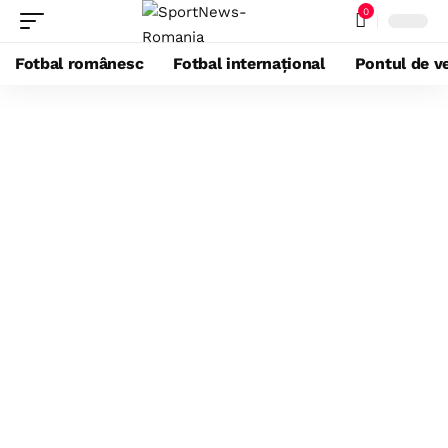
0
Fotbal românesc
Fotbal internațional
Pontul de ve