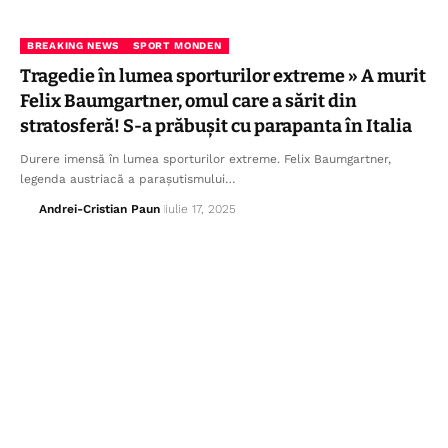
BREAKING NEWS
SPORT MONDEN
Tragedie în lumea sporturilor extreme » A murit
Felix Baumgartner, omul care a sărit din
stratosferă! S-a prăbușit cu parapanta în Italia
Durere imensă în lumea sporturilor extreme. Felix Baumgartner,
legenda austriacă a parașutismului…
Andrei-Cristian Paun
iulie 17, 2025