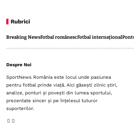
Rubrici
Breaking News
Fotbal românesc
Fotbal internațional
Pontul 
Despre Noi
SportNews România este locul unde pasiunea
pentru fotbal prinde viață. Aici găsești zilnic știri,
analize, ponturi și povești din lumea sportului,
prezentate sincer și pe înțelesul tuturor
suporterilor.