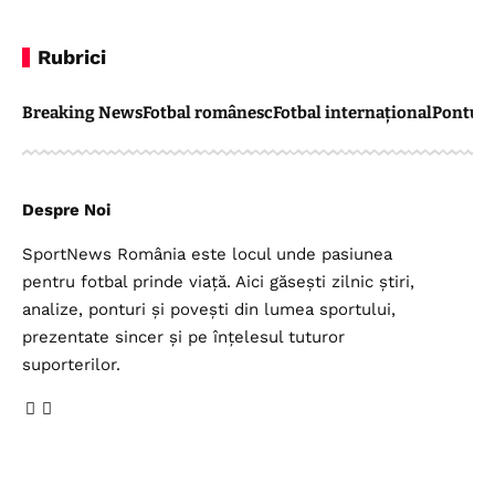
Rubrici
Breaking News
Fotbal românesc
Fotbal internațional
Pontul 
Despre Noi
SportNews România este locul unde pasiunea
pentru fotbal prinde viață. Aici găsești zilnic știri,
analize, ponturi și povești din lumea sportului,
prezentate sincer și pe înțelesul tuturor
suporterilor.
Legal
Top Categorii