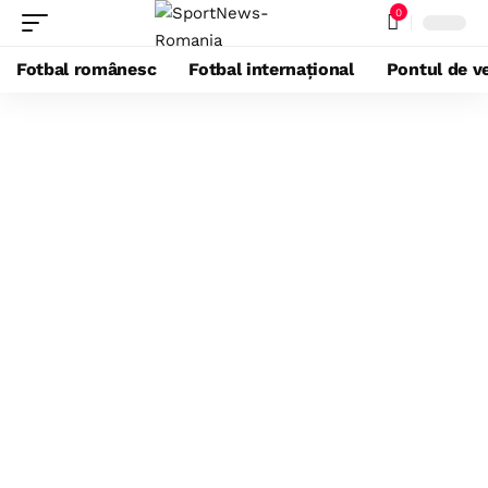
0
Fotbal românesc
Fotbal internațional
Pontul de ve