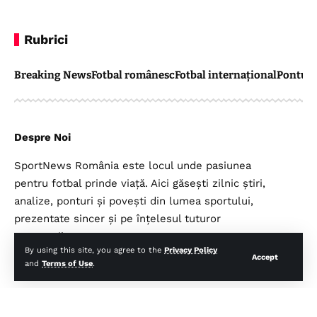
Rubrici
Breaking News
Fotbal românesc
Fotbal internațional
Pontul 
Despre Noi
SportNews România este locul unde pasiunea
pentru fotbal prinde viață. Aici găsești zilnic știri,
analize, ponturi și povești din lumea sportului,
prezentate sincer și pe înțelesul tuturor
suporterilor.
By using this site, you agree to the
Privacy Policy
Accept
and
Terms of Use
.
Legal
Top Categorii