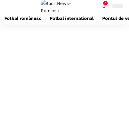
0
Fotbal românesc
Fotbal internațional
Pontul de ve