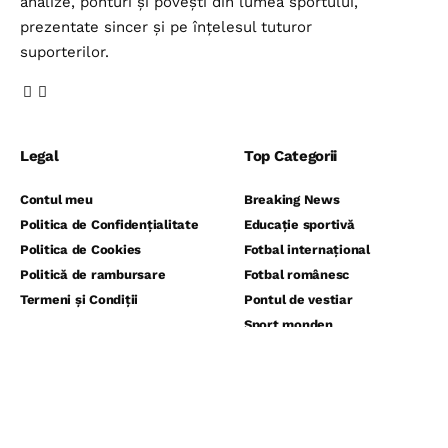
analize, ponturi și povești din lumea sportului,
prezentate sincer și pe înțelesul tuturor
suporterilor.
Legal
Top Categorii
Contul meu
Breaking News
Politica de Confidențialitate
Educație sportivă
Politica de Cookies
Fotbal internațional
Politică de rambursare
Fotbal românesc
Termeni și Condiții
Pontul de vestiar
Sport monden
⬇️ Abonează-te la noi pentru analize
gratuite ⬇️