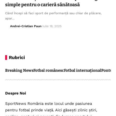
simple pentru o carieră sănătoasă
Când începi să faci sport de performanță sau chiar de plăcere,
apar…
Andrei-Cristian Paun
iulie 18, 2025
Rubrici
Breaking News
Fotbal românesc
Fotbal internațional
Pontul 
Despre Noi
SportNews România este locul unde pasiunea
pentru fotbal prinde viață. Aici găsești zilnic știri,