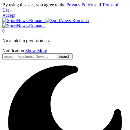
By using this site, you agree to the
Privacy Policy
and
Terms of
Use
.
Accept
0
Nu ai niciun produs în coș.
Notification
Show More