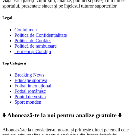
viață. Aici găsești zilnic știri, analize, ponturi și povești din lumea
sportului, prezentate sincer și pe înțelesul tuturor suporterilor.
Legal
Contul meu
Politica de Confidențialitate
Politica de Cookies
Politică de rambursare
Termeni și Condiții
Top Categorii
Breaking News
Educație sportivă
Fotbal internațional
Fotbal românesc
Pontul de vestiar
Sport monden
⬇️ Abonează-te la noi pentru analize gratuite ⬇️
Abonează-te la newsletter-ul nostru și primește direct pe email cele