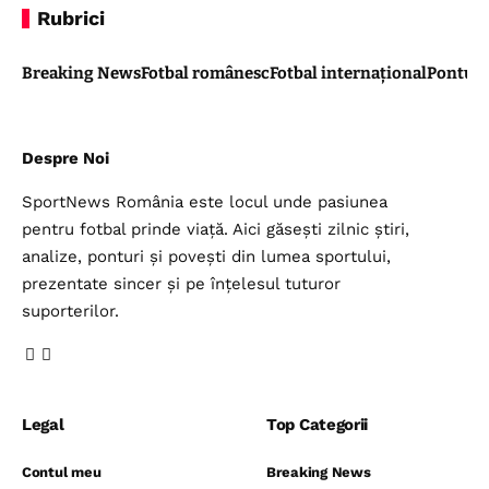
Rubrici
Breaking News
Fotbal românesc
Fotbal internațional
Pontul 
Despre Noi
SportNews România este locul unde pasiunea
pentru fotbal prinde viață. Aici găsești zilnic știri,
analize, ponturi și povești din lumea sportului,
prezentate sincer și pe înțelesul tuturor
suporterilor.
Legal
Top Categorii
Contul meu
Breaking News