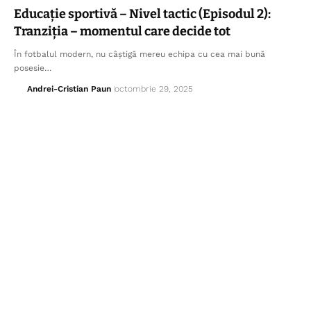
Educație sportivă – Nivel tactic (Episodul 2):
Tranziția – momentul care decide tot
În fotbalul modern, nu câștigă mereu echipa cu cea mai bună
posesie…
Andrei-Cristian Paun
octombrie 29, 2025