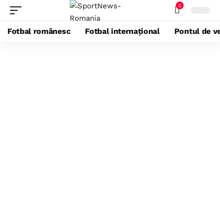
0
Fotbal românesc
Fotbal internațional
Pontul de ve