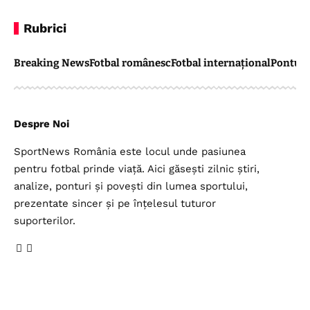
Rubrici
Breaking News
Fotbal românesc
Fotbal internațional
Pontul 
Despre Noi
SportNews România este locul unde pasiunea
pentru fotbal prinde viață. Aici găsești zilnic știri,
analize, ponturi și povești din lumea sportului,
prezentate sincer și pe înțelesul tuturor
suporterilor.
Legal
Top Categorii