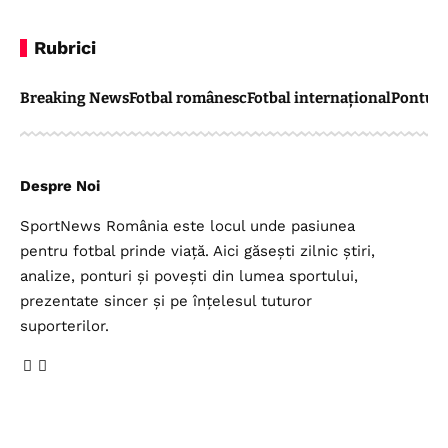
Rubrici
Breaking News
Fotbal românesc
Fotbal internațional
Pontul 
Despre Noi
SportNews România este locul unde pasiunea
pentru fotbal prinde viață. Aici găsești zilnic știri,
analize, ponturi și povești din lumea sportului,
prezentate sincer și pe înțelesul tuturor
suporterilor.
Legal
Top Categorii