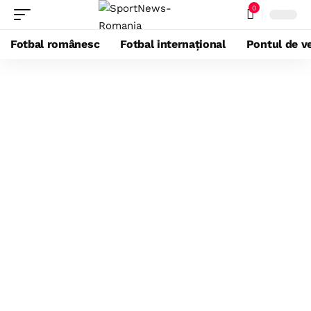
0
Fotbal românesc
Fotbal internațional
Pontul de ve