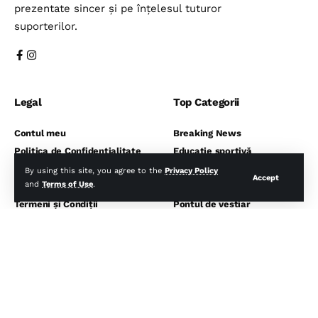
prezentate sincer și pe înțelesul tuturor
suporterilor.
Legal
Top Categorii
Contul meu
Breaking News
Politica de Confidențialitate
Educație sportivă
Politica de Cookies
Fotbal internațional
By using this site, you agree to the
Privacy Policy
Accept
and
Terms of Use
.
Politică de rambursare
Fotbal românesc
Termeni și Condiții
Pontul de vestiar
Sport monden
⬇️ Abonează-te la noi pentru analize
gratuite ⬇️