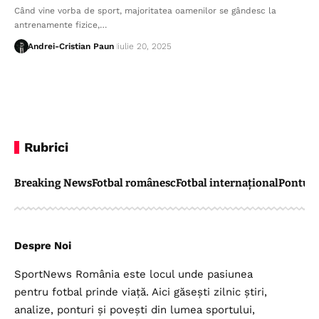
Când vine vorba de sport, majoritatea oamenilor se gândesc la
antrenamente fizice,…
Andrei-Cristian Paun
iulie 20, 2025
Rubrici
Breaking News
Fotbal românesc
Fotbal internațional
Pontul 
Despre Noi
SportNews România este locul unde pasiunea
pentru fotbal prinde viață. Aici găsești zilnic știri,
analize, ponturi și povești din lumea sportului,