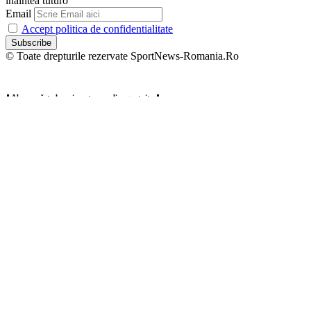
înaintea tuturo
Email
Accept politica de confidentialitate
© Toate drepturile rezervate SportNews-Romania.Ro
⬇️ Abonează-te la noi pentru analize gratuite ⬇️
Abonează-te la newsletter-ul nostru și primește direct pe email cele
mai noi știri, analize și ponturi exclusive din lumea fotbalului,
înaintea tuturo
Email
Accept politica de confidentialitate
Zero spam, dezabonare oricând.
Welcome Back!
Sign in to your account
Username or Email Address
Password