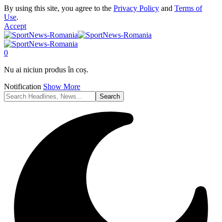
By using this site, you agree to the
Privacy Policy
and
Terms of
Use
.
Accept
0
Nu ai niciun produs în coș.
Notification
Show More