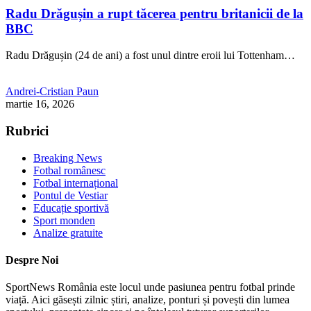
Radu Drăgușin a rupt tăcerea pentru britanicii de la
BBC
Radu Drăgușin (24 de ani) a fost unul dintre eroii lui Tottenham…
Andrei-Cristian Paun
martie 16, 2026
Rubrici
Breaking News
Fotbal românesc
Fotbal internațional
Pontul de Vestiar
Educație sportivă
Sport monden
Analize gratuite
Despre Noi
SportNews România este locul unde pasiunea pentru fotbal prinde
viață. Aici găsești zilnic știri, analize, ponturi și povești din lumea