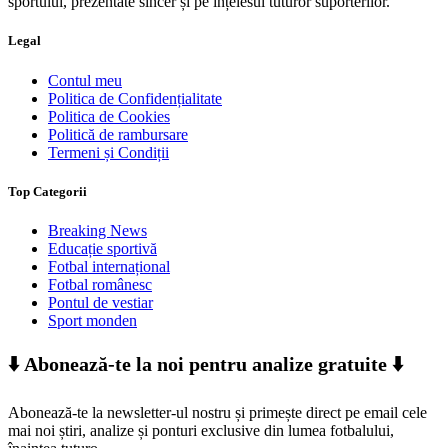
sportului, prezentate sincer și pe înțelesul tuturor suporterilor.
Legal
Contul meu
Politica de Confidențialitate
Politica de Cookies
Politică de rambursare
Termeni și Condiții
Top Categorii
Breaking News
Educație sportivă
Fotbal internațional
Fotbal românesc
Pontul de vestiar
Sport monden
⬇️ Abonează-te la noi pentru analize gratuite ⬇️
Abonează-te la newsletter-ul nostru și primește direct pe email cele
mai noi știri, analize și ponturi exclusive din lumea fotbalului,