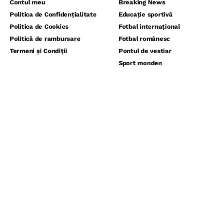
Contul meu
Breaking News
Politica de Confidențialitate
Educație sportivă
Politica de Cookies
Fotbal internațional
Politică de rambursare
Fotbal românesc
Termeni și Condiții
Pontul de vestiar
Sport monden
⬇️ Abonează-te la noi pentru analize
gratuite ⬇️
Abonează-te la newsletter-ul nostru și primește direct pe email
cele mai noi știri, analize și ponturi exclusive din lumea fotbalului,
înaintea tuturo
Email
Accept politica de confidentialitate