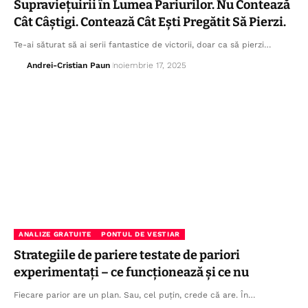
Supraviețuirii în Lumea Pariurilor. Nu Contează
Cât Câștigi. Contează Cât Ești Pregătit Să Pierzi.
Te-ai săturat să ai serii fantastice de victorii, doar ca să pierzi…
Andrei-Cristian Paun
noiembrie 17, 2025
ANALIZE GRATUITE
PONTUL DE VESTIAR
Strategiile de pariere testate de pariori
experimentați – ce funcționează și ce nu
Fiecare parior are un plan. Sau, cel puțin, crede că are. În…