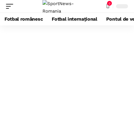
0
Fotbal românesc
Fotbal internațional
Pontul de ve