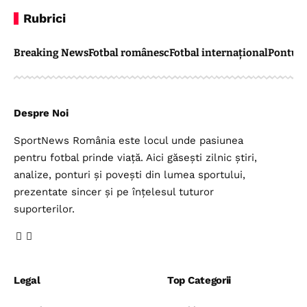
Rubrici
Breaking News
Fotbal românesc
Fotbal internațional
Pontul 
Despre Noi
SportNews România este locul unde pasiunea
pentru fotbal prinde viață. Aici găsești zilnic știri,
analize, ponturi și povești din lumea sportului,
prezentate sincer și pe înțelesul tuturor
suporterilor.
Legal
Top Categorii