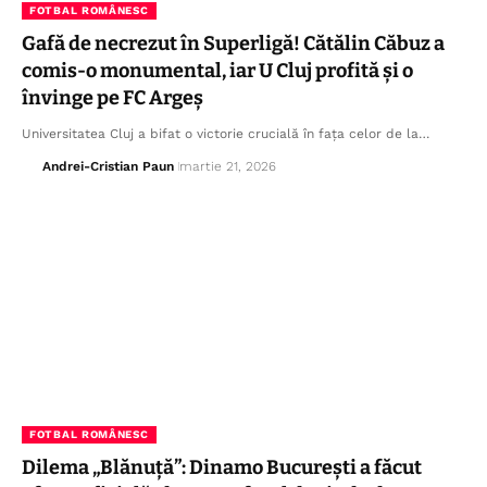
FOTBAL ROMÂNESC
​Gafă de necrezut în Superligă! Cătălin Căbuz a
comis-o monumental, iar U Cluj profită și o
învinge pe FC Argeș
Universitatea Cluj a bifat o victorie crucială în fața celor de la…
Andrei-Cristian Paun
martie 21, 2026
FOTBAL ROMÂNESC
Dilema „Blănuță”: Dinamo București a făcut