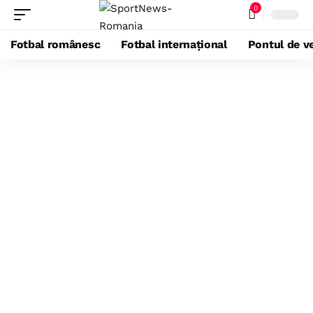
0
Fotbal românesc
Fotbal internațional
Pontul de ve