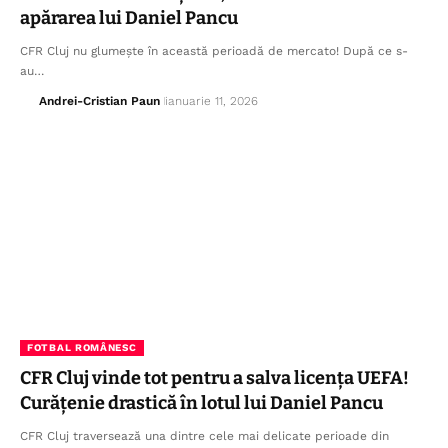
apărarea lui Daniel Pancu
CFR Cluj nu glumește în această perioadă de mercato! După ce s-
au…
Andrei-Cristian Paun
ianuarie 11, 2026
FOTBAL ROMÂNESC
CFR Cluj vinde tot pentru a salva licența UEFA!
Curățenie drastică în lotul lui Daniel Pancu
CFR Cluj traversează una dintre cele mai delicate perioade din