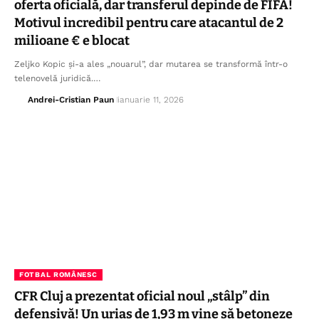
oferta oficială, dar transferul depinde de FIFA!
Motivul incredibil pentru care atacantul de 2
milioane € e blocat
Zeljko Kopic și-a ales „nouarul”, dar mutarea se transformă într-o
telenovelă juridică.…
Andrei-Cristian Paun
ianuarie 11, 2026
FOTBAL ROMÂNESC
CFR Cluj a prezentat oficial noul „stâlp” din
defensivă! Un uriaș de 1,93 m vine să betoneze