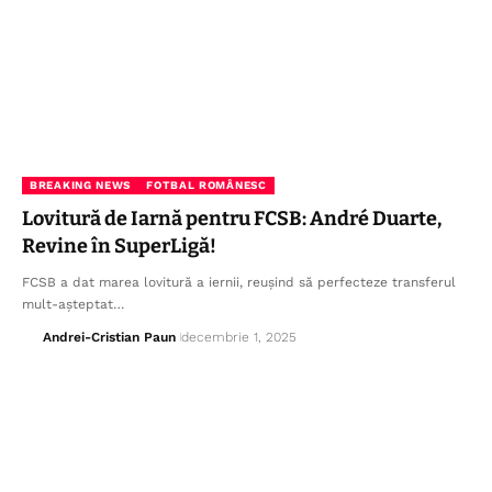
BREAKING NEWS
FOTBAL ROMÂNESC
Lovitură de Iarnă pentru FCSB: André Duarte,
Revine în SuperLigă!
FCSB a dat marea lovitură a iernii, reușind să perfecteze transferul
mult-așteptat…
Andrei-Cristian Paun
decembrie 1, 2025