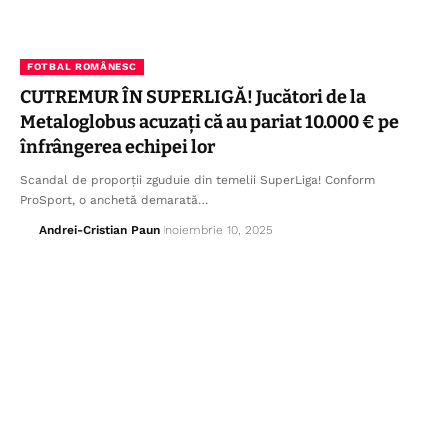
FOTBAL ROMÂNESC
CUTREMUR ÎN SUPERLIGĂ! Jucători de la
Metaloglobus acuzați că au pariat 10.000 € pe
înfrângerea echipei lor
Scandal de proporții zguduie din temelii SuperLiga! Conform
ProSport, o anchetă demarată…
Andrei-Cristian Paun
noiembrie 10, 2025