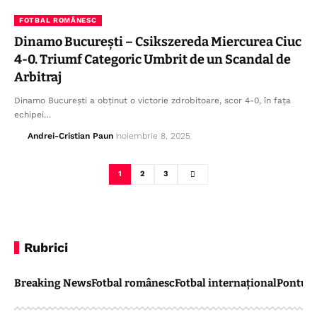
FOTBAL ROMÂNESC
Dinamo București – Csikszereda Miercurea Ciuc
4-0. Triumf Categoric Umbrit de un Scandal de
Arbitraj
Dinamo București a obținut o victorie zdrobitoare, scor 4-0, în fața
echipei…
Andrei-Cristian Paun
noiembrie 8, 2025
1
2
3
Rubrici
Breaking News
Fotbal românesc
Fotbal internațional
Pontul 