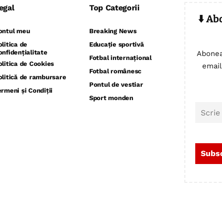
egal
Top Categorii
⬇️ Ab
ontul meu
Breaking News
olitica de
Educație sportivă
onfidențialitate
Abonea
Fotbal internațional
olitica de Cookies
email
Fotbal românesc
olitică de rambursare
Pontul de vestiar
ermeni și Condiții
Sport monden