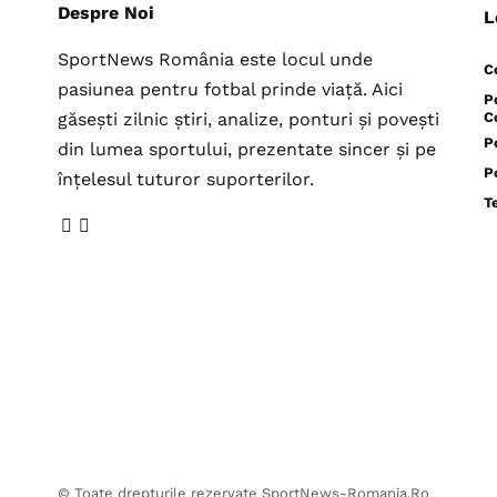
Despre Noi
L
SportNews România este locul unde
C
pasiunea pentru fotbal prinde viață. Aici
P
găsești zilnic știri, analize, ponturi și povești
C
P
din lumea sportului, prezentate sincer și pe
P
înțelesul tuturor suporterilor.
T
© Toate drepturile rezervate SportNews-Romania.Ro