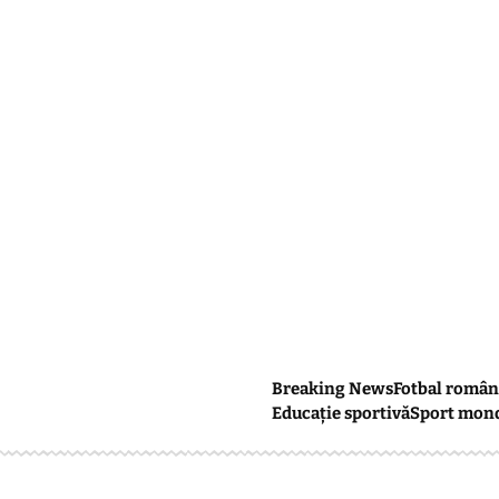
Breaking News
Fotbal român
Educație sportivă
Sport mon