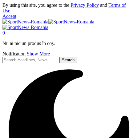
By using this site, you agree to the
Privacy Policy
and
Terms of
Use
.
Accept
0
Nu ai niciun produs în coș.
Notification
Show More