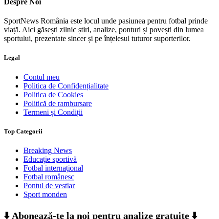
Despre Noi
SportNews România este locul unde pasiunea pentru fotbal prinde
viață. Aici găsești zilnic știri, analize, ponturi și povești din lumea
sportului, prezentate sincer și pe înțelesul tuturor suporterilor.
Legal
Contul meu
Politica de Confidențialitate
Politica de Cookies
Politică de rambursare
Termeni și Condiții
Top Categorii
Breaking News
Educație sportivă
Fotbal internațional
Fotbal românesc
Pontul de vestiar
Sport monden
⬇️ Abonează-te la noi pentru analize gratuite ⬇️