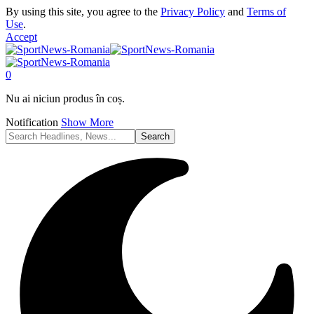
By using this site, you agree to the
Privacy Policy
and
Terms of
Use
.
Accept
0
Nu ai niciun produs în coș.
Notification
Show More