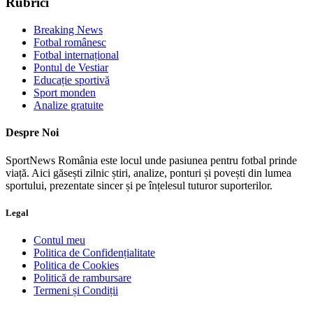
Rubrici
Breaking News
Fotbal românesc
Fotbal internațional
Pontul de Vestiar
Educație sportivă
Sport monden
Analize gratuite
Despre Noi
SportNews România este locul unde pasiunea pentru fotbal prinde
viață. Aici găsești zilnic știri, analize, ponturi și povești din lumea
sportului, prezentate sincer și pe înțelesul tuturor suporterilor.
Legal
Contul meu
Politica de Confidențialitate
Politica de Cookies
Politică de rambursare
Termeni și Condiții