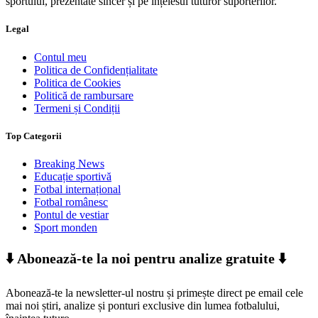
sportului, prezentate sincer și pe înțelesul tuturor suporterilor.
Legal
Contul meu
Politica de Confidențialitate
Politica de Cookies
Politică de rambursare
Termeni și Condiții
Top Categorii
Breaking News
Educație sportivă
Fotbal internațional
Fotbal românesc
Pontul de vestiar
Sport monden
⬇️ Abonează-te la noi pentru analize gratuite ⬇️
Abonează-te la newsletter-ul nostru și primește direct pe email cele
mai noi știri, analize și ponturi exclusive din lumea fotbalului,