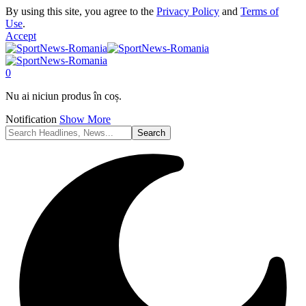
By using this site, you agree to the
Privacy Policy
and
Terms of
Use
.
Accept
0
Nu ai niciun produs în coș.
Notification
Show More