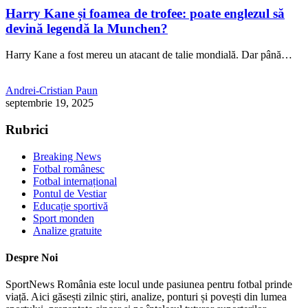
Harry Kane și foamea de trofee: poate englezul să
devină legendă la Munchen?
Harry Kane a fost mereu un atacant de talie mondială. Dar până…
Andrei-Cristian Paun
septembrie 19, 2025
Rubrici
Breaking News
Fotbal românesc
Fotbal internațional
Pontul de Vestiar
Educație sportivă
Sport monden
Analize gratuite
Despre Noi
SportNews România este locul unde pasiunea pentru fotbal prinde
viață. Aici găsești zilnic știri, analize, ponturi și povești din lumea