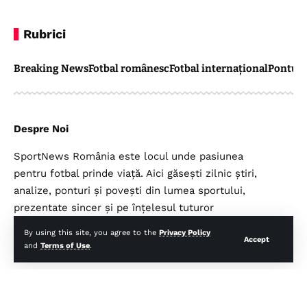
Rubrici
Breaking News
Fotbal românesc
Fotbal internațional
Pontul 
Despre Noi
SportNews România este locul unde pasiunea
pentru fotbal prinde viață. Aici găsești zilnic știri,
analize, ponturi și povești din lumea sportului,
prezentate sincer și pe înțelesul tuturor
suporterilor.
By using this site, you agree to the
Privacy Policy
Accept
and
Terms of Use
.
Legal
Top Categorii