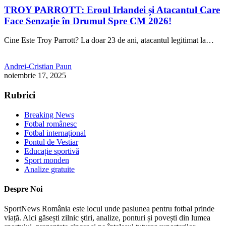
TROY PARROTT: Eroul Irlandei și Atacantul Care
Face Senzație în Drumul Spre CM 2026!
Cine Este Troy Parrott? La doar 23 de ani, atacantul legitimat la…
Andrei-Cristian Paun
noiembrie 17, 2025
Rubrici
Breaking News
Fotbal românesc
Fotbal internațional
Pontul de Vestiar
Educație sportivă
Sport monden
Analize gratuite
Despre Noi
SportNews România este locul unde pasiunea pentru fotbal prinde
viață. Aici găsești zilnic știri, analize, ponturi și povești din lumea