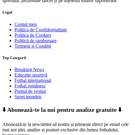
sportului, prezentate sincer și pe înțelesul tuturor suporterilor.
Legal
Contul meu
Politica de Confidențialitate
Politica de Cookies
Politică de rambursare
Termeni și Condiții
Top Categorii
Breaking News
Educație sportivă
Fotbal internațional
Fotbal românesc
Pontul de vestiar
Sport monden
⬇️ Abonează-te la noi pentru analize gratuite ⬇️
Abonează-te la newsletter-ul nostru și primește direct pe email cele
mai noi știri, analize și ponturi exclusive din lumea fotbalului,