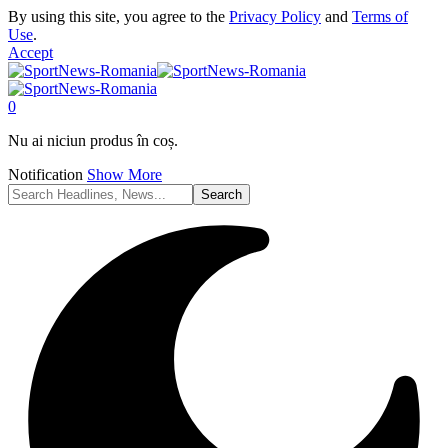
By using this site, you agree to the
Privacy Policy
and
Terms of
Use
.
Accept
0
Nu ai niciun produs în coș.
Notification
Show More