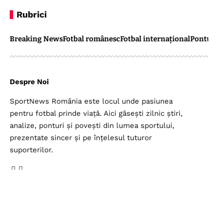
Rubrici
Breaking News
Fotbal românesc
Fotbal internațional
Pontul 
Despre Noi
SportNews România este locul unde pasiunea
pentru fotbal prinde viață. Aici găsești zilnic știri,
analize, ponturi și povești din lumea sportului,
prezentate sincer și pe înțelesul tuturor
suporterilor.
Legal
Top Categorii