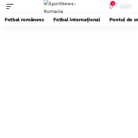
0
Fotbal românesc
Fotbal internațional
Pontul de ve