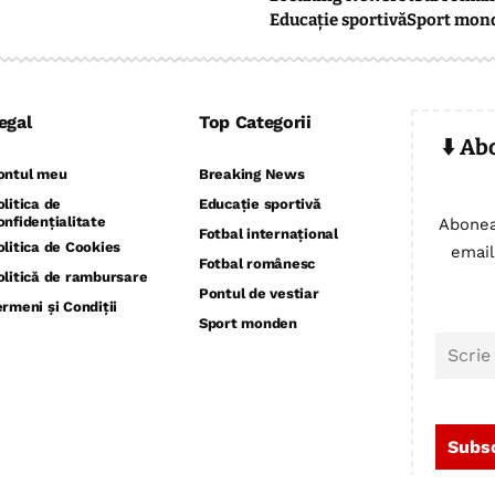
Educație sportivă
Sport mon
egal
Top Categorii
⬇️ Ab
ontul meu
Breaking News
olitica de
Educație sportivă
onfidențialitate
Abonea
Fotbal internațional
olitica de Cookies
email
Fotbal românesc
olitică de rambursare
Pontul de vestiar
ermeni și Condiții
Sport monden