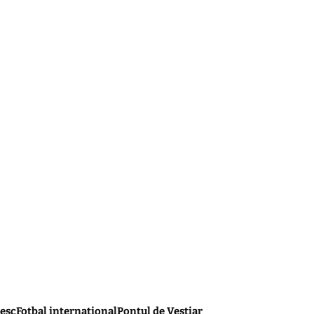
esc
Fotbal internațional
Pontul de Vestiar