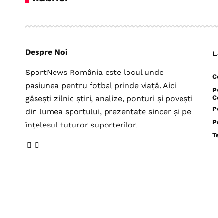
Despre Noi
L
SportNews România este locul unde
C
pasiunea pentru fotbal prinde viață. Aici
P
găsești zilnic știri, analize, ponturi și povești
C
P
din lumea sportului, prezentate sincer și pe
P
înțelesul tuturor suporterilor.
T