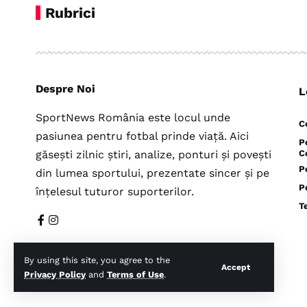
Rubrici
Despre Noi
L
SportNews România este locul unde
C
pasiunea pentru fotbal prinde viață. Aici
P
găsești zilnic știri, analize, ponturi și povești
C
P
din lumea sportului, prezentate sincer și pe
P
înțelesul tuturor suporterilor.
T
By using this site, you agree to the
Accept
Privacy Policy
and
Terms of Use
.