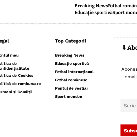
Breaking News
Fotbal român
Educație sportivă
Sport mon
egal
Top Categorii
⬇️ Ab
ontul meu
Breaking News
olitica de
Educație sportivă
onfidențialitate
Abonea
Fotbal internațional
olitica de Cookies
email
Fotbal românesc
olitică de rambursare
Pontul de vestiar
ermeni și Condiții
Sport monden