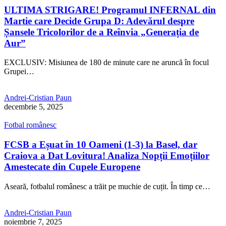
ULTIMA STRIGARE! Programul INFERNAL din
Martie care Decide Grupa D: Adevărul despre
Șansele Tricolorilor de a Reînvia „Generația de
Aur”
EXCLUSIV: Misiunea de 180 de minute care ne aruncă în focul
Grupei…
Andrei-Cristian Paun
decembrie 5, 2025
Fotbal românesc
FCSB a Eșuat în 10 Oameni (1-3) la Basel, dar
Craiova a Dat Lovitura! Analiza Nopții Emoțiilor
Amestecate din Cupele Europene
Aseară, fotbalul românesc a trăit pe muchie de cuțit. În timp ce…
Andrei-Cristian Paun
noiembrie 7, 2025