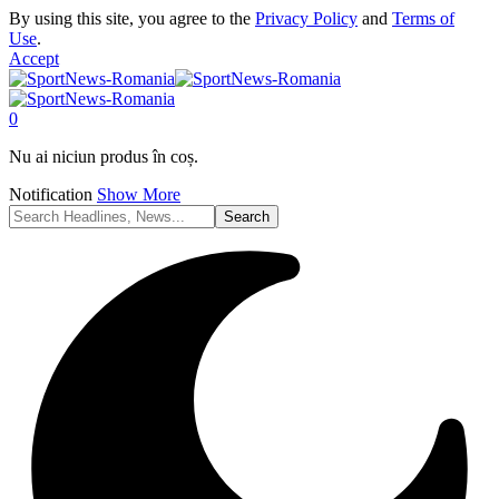
By using this site, you agree to the
Privacy Policy
and
Terms of
Use
.
Accept
0
Nu ai niciun produs în coș.
Notification
Show More