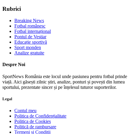
Rubrici
Breaking News
Fotbal românesc
Fotbal internațional
Pontul de Vestiar
Educație sportivă
Sport monden
Analize gratuite
Despre Noi
SportNews România este locul unde pasiunea pentru fotbal prinde
viață. Aici găsești zilnic știri, analize, ponturi și povești din lumea
sportului, prezentate sincer și pe înțelesul tuturor suporterilor.
Legal
Contul meu
Politica de Confidențialitate
Politica de Cookies
Politică de rambursare
Termeni și Condiții