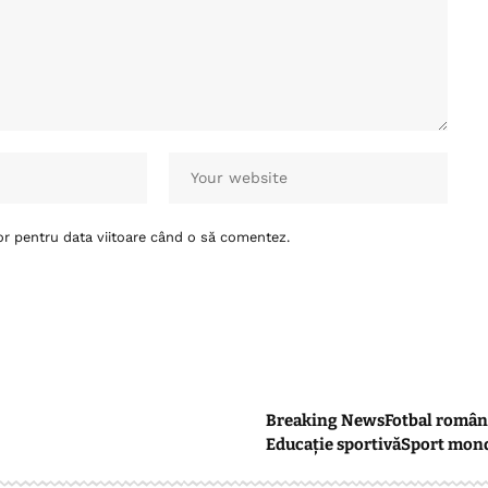
or pentru data viitoare când o să comentez.
Breaking News
Fotbal român
Educație sportivă
Sport mon