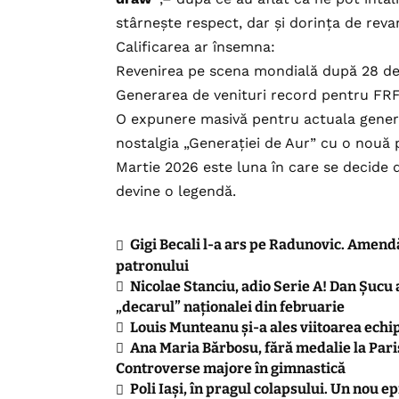
stârnește respect, dar și dorința de reva
Calificarea ar însemna:
Revenirea pe scena mondială după 28 de
Generarea de venituri record pentru FRF
O expunere masivă pentru actuala generați
nostalgia „Generației de Aur” cu o nouă p
Martie 2026 este luna în care se decide 
devine o legendă.
Gigi Becali l-a ars pe Radunovic. Amendă
patronului
Nicolae Stanciu, adio Serie A! Dan Șucu 
„decarul” naționalei din februarie
Louis Munteanu și-a ales viitoarea echi
Ana Maria Bărbosu, fără medalie la Paris
Controverse majore în gimnastică
Poli Iași, în pragul colapsului. Un nou 