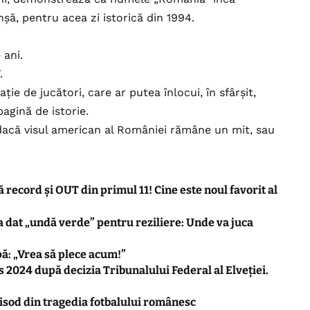
nșă, pentru acea zi istorică din 1994.
 ani.
.
e de jucători, care ar putea înlocui, în sfârșit,
agină de istorie.
dacă visul american al României rămâne un mit, sau
 record și OUT din primul 11! Cine este noul favorit al
a dat „undă verde” pentru reziliere: Unde va juca
pă: „Vrea să plece acum!”
 2024 după decizia Tribunalului Federal al Elveției.
episod din tragedia fotbalului românesc