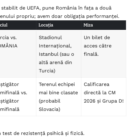
 stabilit de UEFA, pune România în fața a două
renului propriu; avem doar obligația performanței.
ciul
Locația
Miza
rcia vs.
Stadionul
Un bilet de
OMÂNIA
Internațional,
acces către
Istanbul (sau o
finală.
altă arenă din
Turcia)
știgător
Terenul echipei
Calificarea
mifinală vs.
mai bine clasate
directă la CM
știgător
(probabil
2026 și Grupa D!
mifinală
Slovacia)
test de rezistență psihică și fizică.