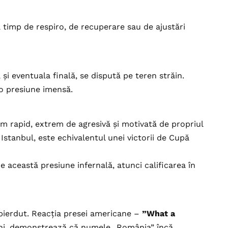
ă timp de respiro, de recuperare sau de ajustări
și eventuala finală, se dispută pe teren străin.
b o presiune imensă.
tm rapid, extrem de agresivă și motivată de propriul
a Istanbul, este echivalentul unei victorii de Cupă
 această presiune infernală, atunci calificarea în
 pierdut. Reacția presei americane –
”What a
âlni, demonstrează că numele „România” încă