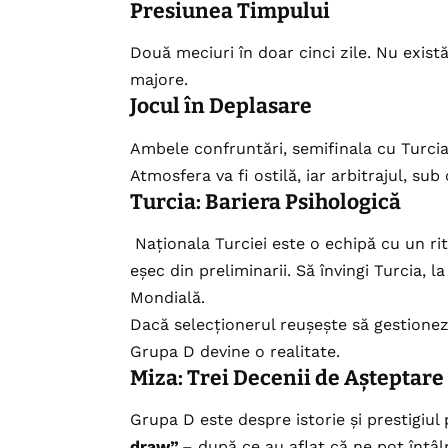
Presiunea Timpului
Două meciuri în doar cinci zile. Nu exist
majore.
Jocul în Deplasare
Ambele confruntări, semifinala cu Turcia 
Atmosfera va fi ostilă, iar arbitrajul, su
Turcia: Bariera Psihologică
Naționala Turciei este o echipă cu un ri
eșec din preliminarii. Să învingi Turcia, l
Mondială.
Dacă selecționerul reușește să gestioneze
Grupa D devine o realitate.
Miza: Trei Decenii de Așteptare
Grupa D este despre istorie și prestigiul
draw”
,– după ce au aflat că ne pot înt