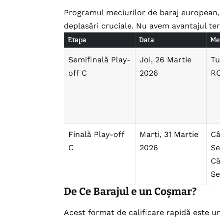
Programul meciurilor de baraj european,
deplasări cruciale. Nu avem avantajul te
Etapa
Data
Me
Semifinală Play-
Joi, 26 Martie
Tu
off C
2026
R
Finală Play-off
Marți, 31 Martie
Câ
C
2026
Se
Câ
Se
De Ce Barajul e un Coșmar?
Acest format de calificare rapidă este un 