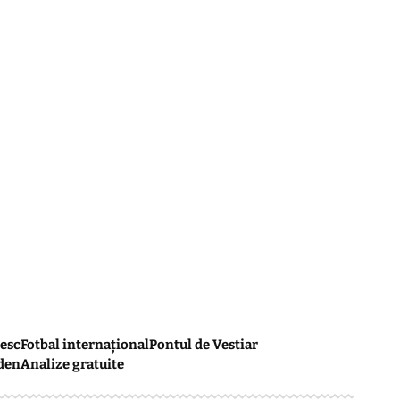
esc
Fotbal internațional
Pontul de Vestiar
den
Analize gratuite