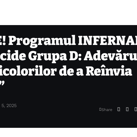
! Programul INFERNA
ecide Grupa D: Adevăru
colorilor de a Reînvia
”
 5, 2025
Share