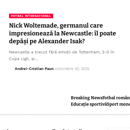
FOTBAL INTERNAȚIONAL
Nick Woltemade, germanul care
impresionează la Newcastle: îl poate
depăși pe Alexander Isak?
Newcastle a trecut fără emoții de Tottenham, 2-0 în
Cupa Ligii, și…
Andrei-Cristian Paun
octombrie 30, 2025
Breaking News
Fotbal român
Educație sportivă
Sport mon