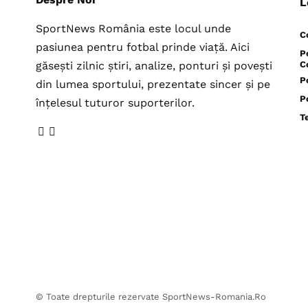
L
SportNews România este locul unde
C
pasiunea pentru fotbal prinde viață. Aici
P
găsești zilnic știri, analize, ponturi și povești
C
P
din lumea sportului, prezentate sincer și pe
P
înțelesul tuturor suporterilor.
T
© Toate drepturile rezervate SportNews-Romania.Ro