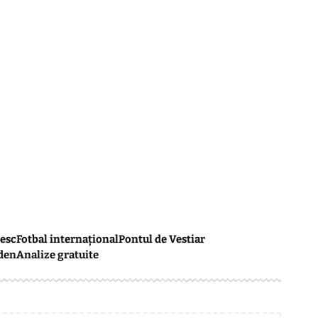
esc
Fotbal internațional
Pontul de Vestiar
den
Analize gratuite