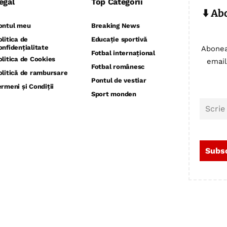
egal
Top Categorii
⬇️ Ab
ontul meu
Breaking News
olitica de
Educație sportivă
onfidențialitate
Abonea
Fotbal internațional
olitica de Cookies
email
Fotbal românesc
olitică de rambursare
Pontul de vestiar
ermeni și Condiții
Sport monden