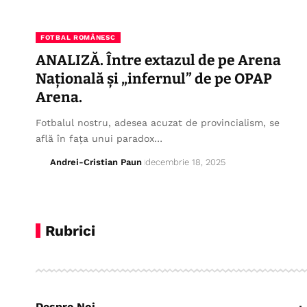
FOTBAL ROMÂNESC
ANALIZĂ. Între extazul de pe Arena
Națională și „infernul” de pe OPAP
Arena.
Fotbalul nostru, adesea acuzat de provincialism, se
află în fața unui paradox…
Andrei-Cristian Paun
decembrie 18, 2025
Rubrici
Despre Noi