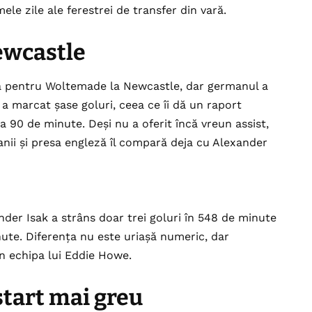
ele zile ale ferestrei de transfer din vară.
ewcastle
ea pentru Woltemade la Newcastle, dar germanul a
, a marcat șase goluri, ceea ce îi dă un raport
la 90 de minute. Deși nu a oferit încă vreun assist,
 fanii și presa engleză îl compară deja cu Alexander
nder Isak a strâns doar trei goluri în 548 de minute
nute. Diferența nu este uriașă numeric, dar
în echipa lui Eddie Howe.
 start mai greu