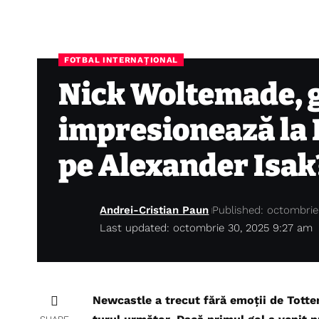
FOTBAL INTERNAȚIONAL
Nick Woltemade, 
impresionează la 
pe Alexander Isak
Andrei-Cristian Paun
Published: octombrie
Last updated: octombrie 30, 2025 9:27 am
Newcastle a trecut fără emoții de Totten