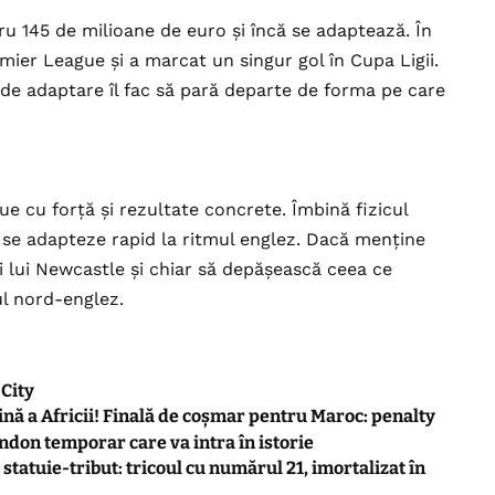
tru 145 de milioane de euro și încă se adaptează. În
remier League și a marcat un singur gol în Cupa Ligii.
de adaptare îl fac să pară departe de forma pe care
e cu forță și rezultate concrete. Îmbină fizicul
ă se adapteze rapid la ritmul englez. Dacă menține
i lui Newcastle și chiar să depășească ceea ce
ul nord-englez.
 City
nă a Africii! Finală de coșmar pentru Maroc: penalty
andon temporar care va intra în istorie
 statuie-tribut: tricoul cu numărul 21, imortalizat în