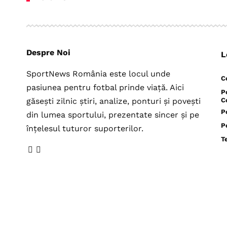
Despre Noi
L
SportNews România este locul unde
C
pasiunea pentru fotbal prinde viață. Aici
P
găsești zilnic știri, analize, ponturi și povești
C
P
din lumea sportului, prezentate sincer și pe
P
înțelesul tuturor suporterilor.
T