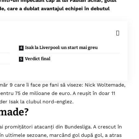
rintr-un impecabil cap al lui Fabian Schär, golul
, care a dublat avantajul echipei în debutul
Isak la Liverpool: un start mai greu
Verdict final
r 9 care îi face pe fani să viseze: Nick Woltemade,
entru 75 de milioane de euro. A reușit în doar 11
der Isak la clubul nord-englez.
emade?
i promițători atacanți din Bundesliga. A crescut în
în ultimele sezoane, marcând gol după gol, a atras