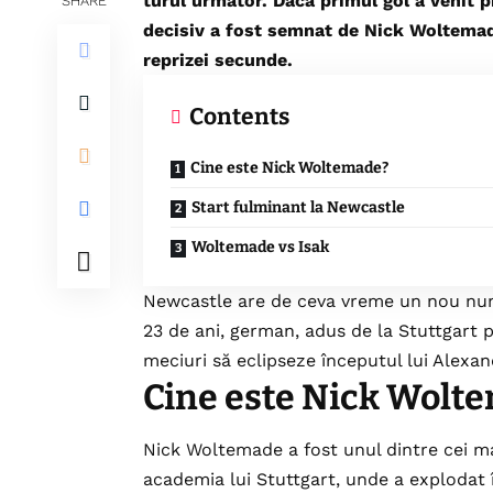
turul următor. Dacă primul gol a venit p
SHARE
decisiv a fost semnat de Nick Woltemade
reprizei secunde.
Contents
Cine este Nick Woltemade?
Start fulminant la Newcastle
Woltemade vs Isak
Newcastle are de ceva vreme un nou numă
23 de ani, german, adus de la Stuttgart p
meciuri să eclipseze începutul lui Alexan
Cine este Nick Wolt
Nick Woltemade a fost unul dintre cei ma
academia lui Stuttgart, unde a explodat 