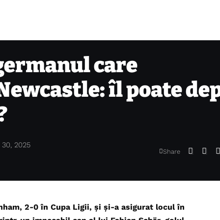
germanul care
Newcastle: îl poate de
?
 30, 2025
Share
ham, 2-0 în Cupa Ligii, și și-a asigurat locul în