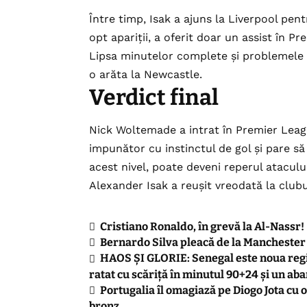
Între timp, Isak a ajuns la Liverpool pen
opt apariții, a oferit doar un assist în P
Lipsa minutelor complete și problemele 
o arăta la Newcastle.
Verdict final
Nick Woltemade a intrat în Premier Leagu
impunător cu instinctul de gol și pare s
acest nivel, poate deveni reperul ataculu
Alexander Isak a reușit vreodată la club
Cristiano Ronaldo, în grevă la Al-Nassr!
Bernardo Silva pleacă de la Manchester
HAOS ȘI GLORIE: Senegal este noua regi
ratat cu scăriță în minutul 90+24 și un ab
Portugalia îl omagiază pe Diogo Jota cu o
bronz