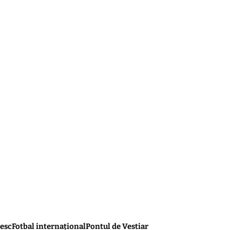
esc
Fotbal internațional
Pontul de Vestiar