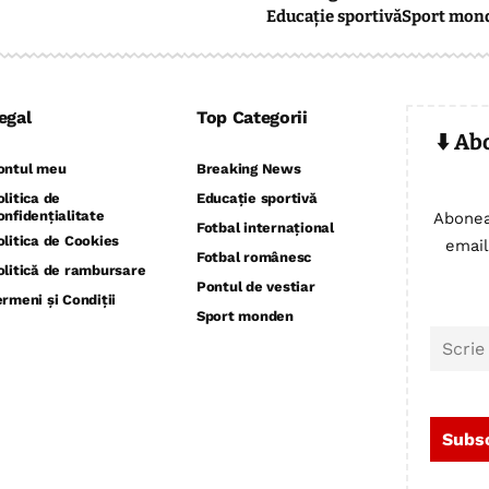
Educație sportivă
Sport mon
egal
Top Categorii
⬇️ Ab
ontul meu
Breaking News
olitica de
Educație sportivă
onfidențialitate
Abonea
Fotbal internațional
olitica de Cookies
email
Fotbal românesc
olitică de rambursare
Pontul de vestiar
ermeni și Condiții
Sport monden