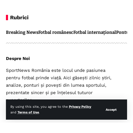
Rubrici
Breaking News
Fotbal românesc
Fotbal internațional
Pontul 
Despre Noi
SportNews România este locul unde pasiunea
pentru fotbal prinde viață. Aici găsești zilnic știri,
analize, ponturi și povești din lumea sportului,
prezentate sincer și pe înțelesul tuturor
suporterilor.
By using this site, you agree to the
Privacy Policy
Accept
and
Terms of Use
.
Legal
Top Categorii