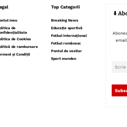
egal
Top Categorii
⬇️ Ab
ontul meu
Breaking News
olitica de
Educație sportivă
onfidențialitate
Abonea
Fotbal internațional
olitica de Cookies
email
Fotbal românesc
olitică de rambursare
Pontul de vestiar
ermeni și Condiții
Sport monden