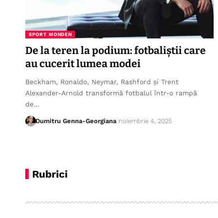
SPORT MONDEN
De la teren la podium: fotbaliștii care
au cucerit lumea modei
Beckham, Ronaldo, Neymar, Rashford și Trent
Alexander-Arnold transformă fotbalul într-o rampă
de…
Dumitru Genna-Georgiana
noiembrie 4, 2025
Rubrici