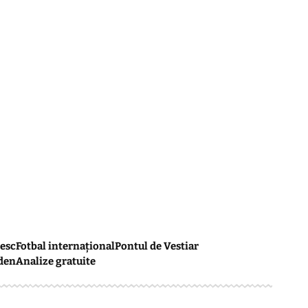
esc
Fotbal internațional
Pontul de Vestiar
den
Analize gratuite