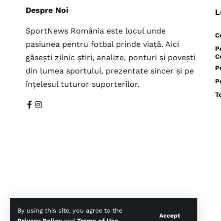
Despre Noi
L
SportNews România este locul unde
C
pasiunea pentru fotbal prinde viață. Aici
P
găsești zilnic știri, analize, ponturi și povești
C
P
din lumea sportului, prezentate sincer și pe
P
înțelesul tuturor suporterilor.
T
By using this site, you agree to the
Accept
Privacy Policy
and
Terms of Use
.