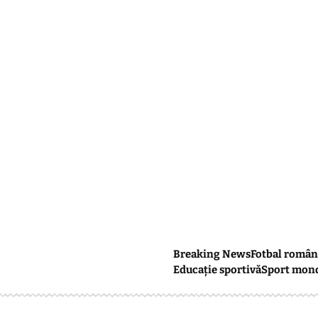
Breaking News
Fotbal român
Educație sportivă
Sport mon