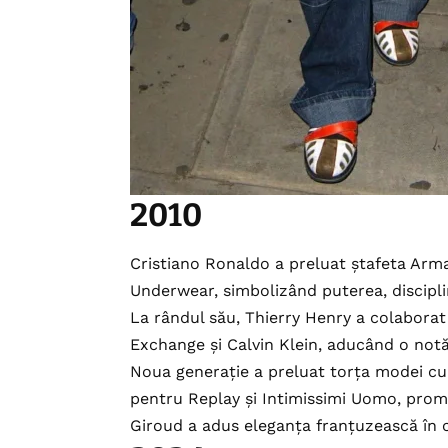
2010
Cristiano Ronaldo a preluat ștafeta Arma
Underwear, simbolizând puterea, discipli
La rândul său, Thierry Henry a colabora
Exchange și Calvin Klein, aducând o notă 
Noua generație a preluat torța modei cu
pentru Replay și Intimissimi Uomo, promo
Giroud a adus eleganța franțuzească în