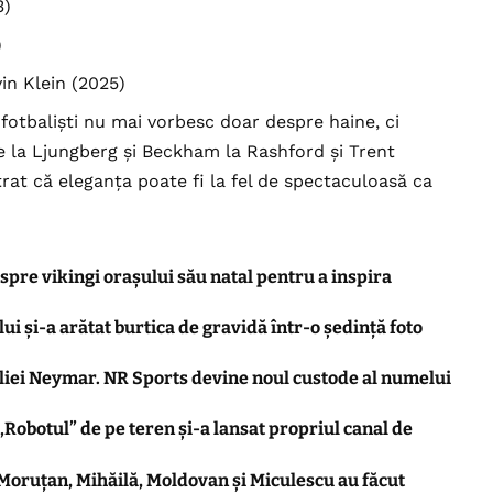
3)
)
in Klein (2025)
fotbaliști nu mai vorbesc doar despre haine, ci
De la Ljungberg și Beckham la Rashford și Trent
rat că eleganța poate fi la fel de spectaculoasă ca
spre vikingi orașului său natal pentru a inspira
lui și-a arătat burtica de gravidă într-o ședință foto
liei Neymar. NR Sports devine noul custode al numelui
„Robotul” de pe teren și-a lansat propriul canal de
 Moruțan, Mihăilă, Moldovan și Miculescu au făcut