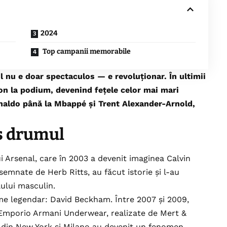
2024
Top campanii memorabile
l nu e doar spectaculos — e revoluționar. În ultimii
azon la podium, devenind fețele celor mai mari
naldo până la Mbappé și Trent Alexander-Arnold,
s drumul
ui Arsenal, care în 2003 a devenit imaginea Calvin
emnate de Herb Ritts, au făcut istorie și l-au
ului masculin.
me legendar: David Beckham. Între 2007 și 2009,
 Emporio Armani Underwear, realizate de Mert &
e din New York și Milano au devenit un fenomen