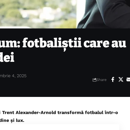
um: fotbaliștii care au
dei
mbrie 4, 2025
Share
Trent Alexander-Arnold transformă fotbalul într-o
ine și lux.