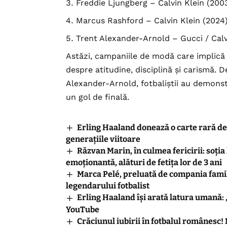
Freddie Ljungberg – Calvin Klein (200
Marcus Rashford – Calvin Klein (2024
Trent Alexander-Arnold – Gucci / Calv
Astăzi, campaniile de modă care implică 
despre atitudine, disciplină și carismă. 
Alexander-Arnold, fotbaliștii au demonst
un gol de finală.
Erling Haaland donează o carte rară de
generațiile viitoare
Răzvan Marin, în culmea fericirii: soția 
emoționantă, alături de fetița lor de 3 ani
Marca Pelé, preluată de compania fami
legendarului fotbalist
Erling Haaland își arată latura umană: 
YouTube
Crăciunul iubirii în fotbalul românesc!