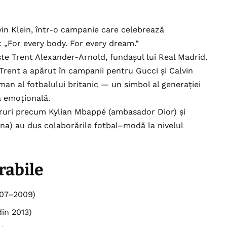
in Klein, într-o campanie care celebrează
l: „For every body. For every dream.”
e Trent Alexander-Arnold, fundașul lui Real Madrid.
 Trent a apărut în campanii pentru Gucci și Calvin
man al fotbalului britanic — un simbol al generației
ța emoțională.
taruri precum Kylian Mbappé (ambasador Dior) și
na) au dus colaborările fotbal–modă la nivelul
abile
07–2009)
in 2013)