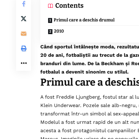
Contents
Primul care a deschis drumul
2010
Când sportul întâlnește moda, rezultatu
20 de ani, fotbaliștii au trecut de la g
branduri din lume. De la Beckham și Ro
fotbalul a devenit sinonim cu stilul.
Primul care a deschi
A fost Freddie Ljungberg, fostul star al l
Klein Underwear. Pozele sale alb-negru, s
transformat într-un simbol al sex-appeal
Modelul a fost urmat rapid de un alt nu
acesta a fost protagonistul campaniilor
Marcus. Imaginile uriașe de pe panouril