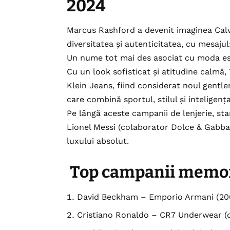
2024
Marcus Rashford a devenit imaginea Calv
diversitatea și autenticitatea, cu mesaju
Un nume tot mai des asociat cu moda est
Cu un look sofisticat și atitudine calmă,
Klein Jeans, fiind considerat noul gentle
care combină sportul, stilul și inteligen
Pe lângă aceste campanii de lenjerie, s
Lionel Messi (colaborator Dolce & Gabba
luxului absolut.
Top campanii memor
David Beckham – Emporio Armani (20
Cristiano Ronaldo – CR7 Underwear (d