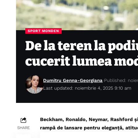
SPORT MONDEN
De la teren la podi
cucerit lumea mo
Dumitru Genna-Georgiana
Published: noie
Last updated: noiembrie 4, 2025 9:10 am
Beckham, Ronaldo, Neymar, Rashford și 
rampă de lansare pentru eleganță, atitud
SHARE