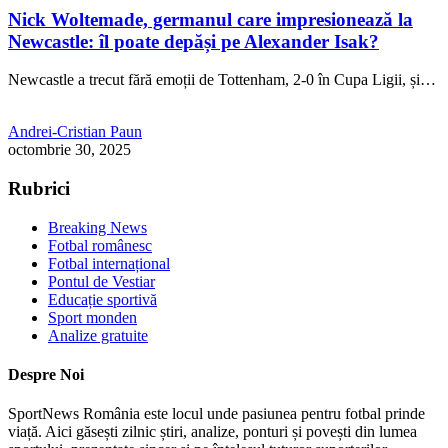
Nick Woltemade, germanul care impresionează la
Newcastle: îl poate depăși pe Alexander Isak?
Newcastle a trecut fără emoții de Tottenham, 2-0 în Cupa Ligii, și…
Andrei-Cristian Paun
octombrie 30, 2025
Rubrici
Breaking News
Fotbal românesc
Fotbal internațional
Pontul de Vestiar
Educație sportivă
Sport monden
Analize gratuite
Despre Noi
SportNews România este locul unde pasiunea pentru fotbal prinde
viață. Aici găsești zilnic știri, analize, ponturi și povești din lumea