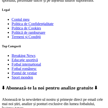
sportului, prezentate sincer și pe înțelesul tuturor suporterilor.
Legal
Contul meu
Politica de Confidențialitate
Politica de Cookies
Politică de rambursare
Termeni și Condiții
Top Categorii
Breaking News
Educație sportivă
Fotbal internațional
Fotbal românesc
Pontul de vestiar
Sport monden
⬇️ Abonează-te la noi pentru analize gratuite ⬇️
Abonează-te la newsletter-ul nostru și primește direct pe email cele
mai noi știri, analize și ponturi exclusive din lumea fotbalului,