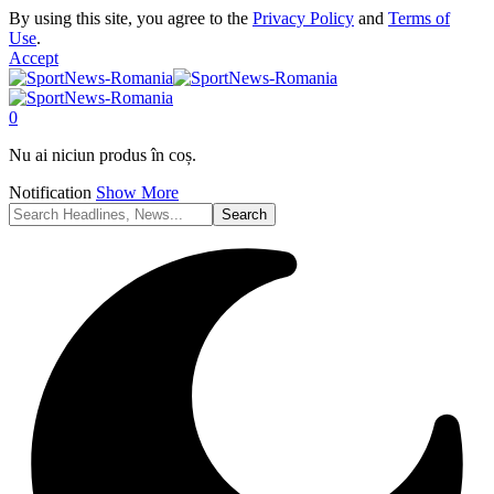
By using this site, you agree to the
Privacy Policy
and
Terms of
Use
.
Accept
0
Nu ai niciun produs în coș.
Notification
Show More