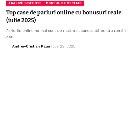
ANALIZE GRATUITE
PONTUL DE VESTIAR
Top case de pariuri online cu bonusuri reale
(iulie 2025)
Pariurile online nu mai sunt de mult o necunoscută pentru români,
dar…
Andrei-Cristian Paun
iulie 23, 2025