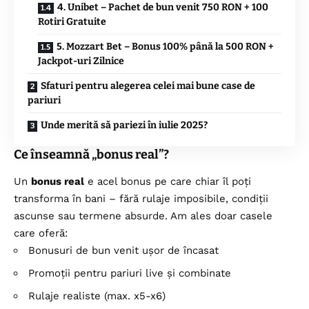
4. Unibet – Pachet de bun venit 750 RON + 100
Rotiri Gratuite
5. Mozzart Bet – Bonus 100% până la 500 RON +
Jackpot-uri Zilnice
Sfaturi pentru alegerea celei mai bune case de
pariuri
Unde merită să pariezi în iulie 2025?
Ce înseamnă „bonus real”?
Un
bonus real
e acel bonus pe care chiar îl poți
transforma în bani – fără rulaje imposibile, condiții
ascunse sau termene absurde. Am ales doar casele
care oferă:
Bonusuri de bun venit ușor de încasat
Promoții pentru pariuri live și combinate
Rulaje realiste (max. x5-x6)