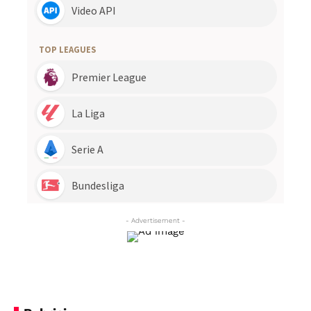
- Advertisement -