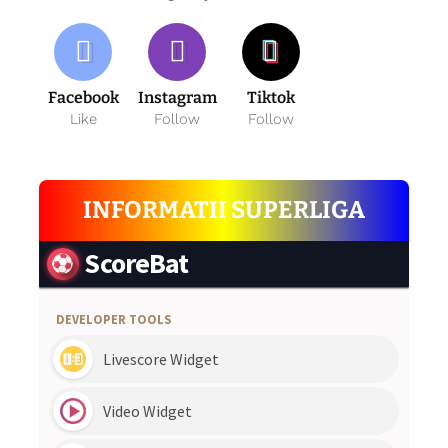
Facebook
Instagram
Tiktok
Like
Follow
Follow
INFORMATII SUPERLIGA